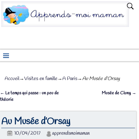
Accueil
→
Visites en famille
→
A Paris
→
Au Musée d’Orsay
←
Le temps qui passe : un peu de
Musée de Cluny
→
Navigation des articles
théorie
Au Musée d’Orsay
10/04/2017
apprendsmoimaman