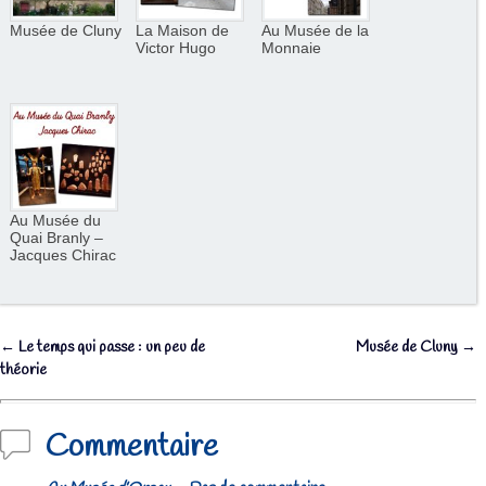
Musée de Cluny
La Maison de
Au Musée de la
Victor Hugo
Monnaie
Au Musée du
Quai Branly –
Jacques Chirac
←
Le temps qui passe : un peu de
Musée de Cluny
→
Navigation des articles
théorie
Commentaire