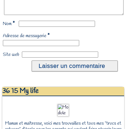
*
Nom
*
Adresse de messagerie
Site web
36 15 My life
Maman et maîtresse, voici mes trouvailles et tous mes "trucs et