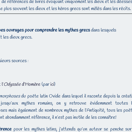
eu de références de livres évoquant uniquement les dieux et les déesse
 plus souvent les dieux et les héros grecs sont mêlés dans les récits.
ues ouvrages pour comprendre les mythes grecs
dans lesquels
t les dieux grecs.
usieurs sources :
t
l’
Odyssée
d’Homère
(par
ici
)
morphoses
du poète latin Ovide dans lequel il raconte depuis la créat
jusqu’aux mythes romains, on y retrouve évidemment toutes 
es mais également de nombreux mythes de l’Antiquité, tous les poè
ont abondamment référence, il n’est pas inutile de les connaître!
érence
pour les mythes latins, j’attends qu’un auteur se penche sur