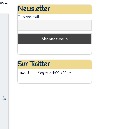
res
→
Newsletter
Adresse mail
Sur Twitter
Tweets by ApprendsMoiMam
s de
t.