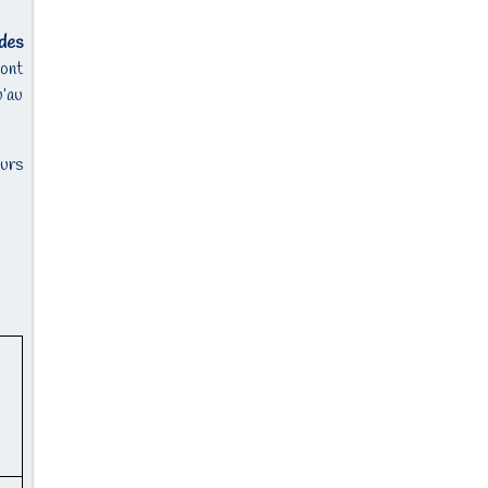
 des
sont
u’au
eurs