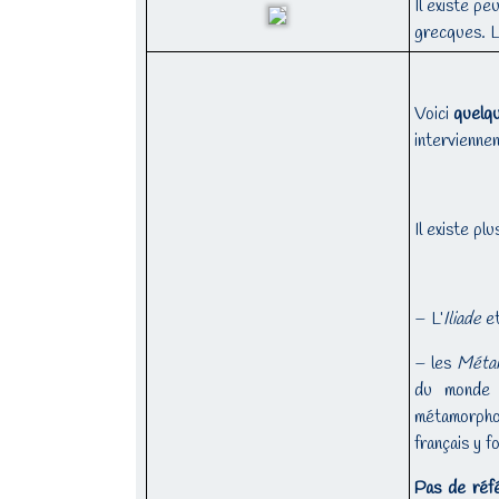
Il existe p
grecques. Le
Voici
quelq
interviennen
Il existe pl
– L’
Iliade
e
– les
Méta
du monde 
métamorphos
français y f
Pas de réf