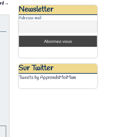
ord
→
Newsletter
Adresse mail
Sur Twitter
Tweets by ApprendsMoiMam