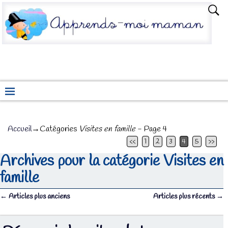
Accueil
→Catégories
Visites en famille
- Page 4
<<
1
2
3
4
5
>>
Archives pour la catégorie
Visites en
famille
←
Articles plus anciens
Articles plus récents
→
Navigation des articles