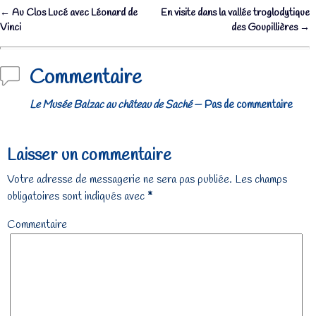
←
Au Clos Lucé avec Léonard de
En visite dans la vallée troglodytique
Navigation des articles
Vinci
des Goupillières
→
Commentaire
Le Musée Balzac au château de Saché
— Pas de commentaire
Laisser un commentaire
Votre adresse de messagerie ne sera pas publiée.
Les champs
obligatoires sont indiqués avec
*
Commentaire