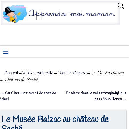
Accueil
→
Visites en famille
→
Dans le Centre
→
Le Musée Balzac
au château de Saché
←
Au Clos Lucé avec Léonard de
En visite dans la vallée troglodytique
Navigation des articles
Vinci
des Goupillières
→
Le Musée Balzac au château de