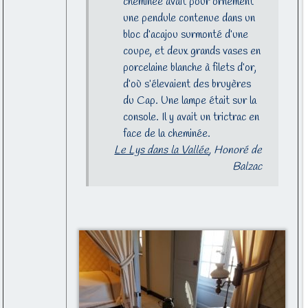
cheminée avait pour ornement
une pendule contenue dans un
bloc d’acajou surmonté d’une
coupe, et deux grands vases en
porcelaine blanche à filets d’or,
d’où s’élevaient des bruyères
du Cap. Une lampe était sur la
console. Il y avait un
tric
trac en
face de la cheminée.
Le Lys dans la Vallée
, Honoré de
Balzac