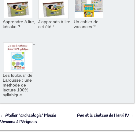
Apprendre à lire,
J’apprends à lire
Un cahier de
késako ?
cet été !
vacances ?
“
Les loulous” de
Larousse : une
méthode de
lecture 100%
syllabique
←
Atelier “archéologie” Musée
Pau et le château de Henri IV
→
Navigation des articles
Vesunna à Périgueux