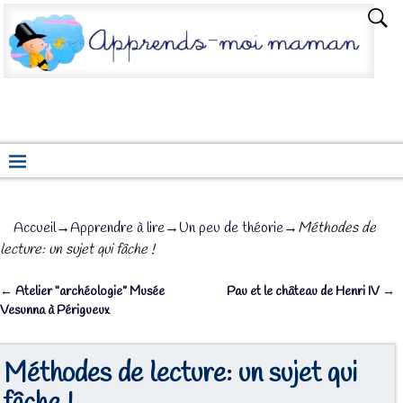
Accueil
→
Apprendre à lire
→
Un peu de théorie
→
Méthodes de
lecture: un sujet qui fâche !
←
Atelier “archéologie” Musée
Pau et le château de Henri IV
→
Navigation des articles
Vesunna à Périgueux
Méthodes de lecture: un sujet qui