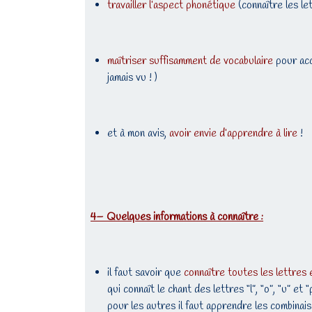
travailler l’aspect phonétique
(connaître les le
maîtriser suffisamment de vocabulaire
pour acc
jamais vu ! )
et à mon avis,
avoir envie d’apprendre à lire
!
4
– Quelques informations à connaître :
il faut savoir que
connaître toutes les lettres 
qui connaît le chant des lettres “l”, “o”, “u” 
pour les autres il faut apprendre les combinais