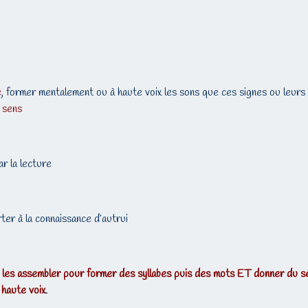
e
, former mentalement ou à haute voix les sons que ces signes ou leurs
n sens
r la lecture
ter à la connaissance d’autrui
es, les assembler pour former des syllabes puis des mots ET donner du s
à haute voix
.