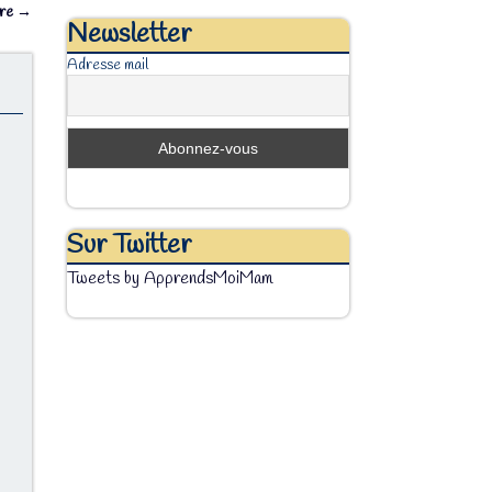
vre
→
Newsletter
Adresse mail
Sur Twitter
Tweets by ApprendsMoiMam