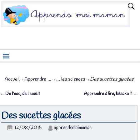
Accueil
→
Apprendre ...
→
... les sciences
→
Des sucettes glacées
←
De l’eau, de l’eau!!!
Apprendre à lire, késako ?
→
Navigation des articles
Des sucettes glacées
12/08/2015
apprendsmoimaman