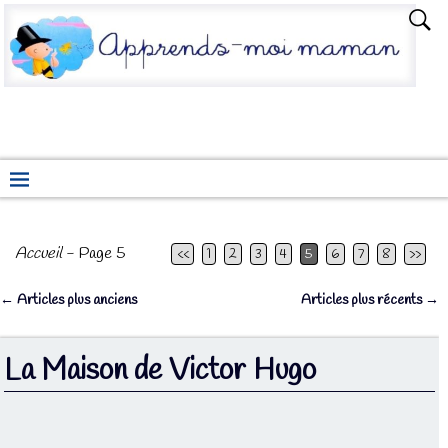
Accueil
- Page 5
<<
1
2
3
4
5
6
7
8
>>
←
Articles plus anciens
Articles plus récents
→
Navigation des articles
La Maison de Victor Hugo