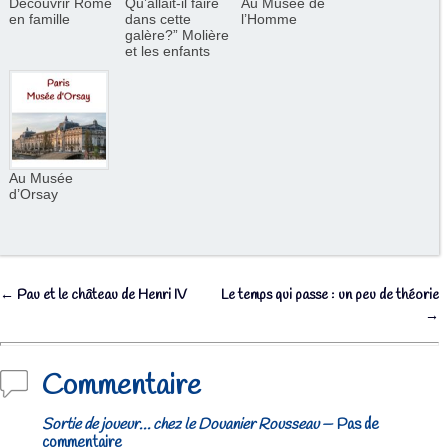
Découvrir Rome
Qu’allait-il faire
Au Musée de
en famille
dans cette
l’Homme
galère?” Molière
et les enfants
Au Musée
d’Orsay
←
Pau et le château de Henri IV
Le temps qui passe : un peu de théorie
Navigation des articles
→
Commentaire
Sortie de joueur… chez le Douanier Rousseau
— Pas de
commentaire