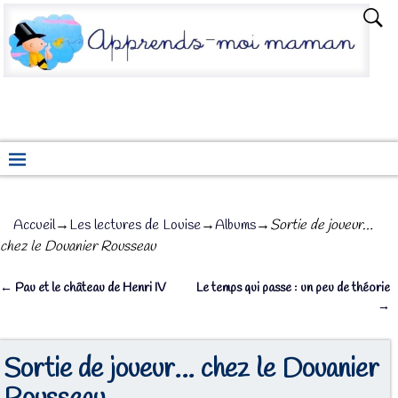
Accueil
→
Les lectures de Louise
→
Albums
→
Sortie de joueur…
chez le Douanier Rousseau
←
Pau et le château de Henri IV
Le temps qui passe : un peu de théorie
Navigation des articles
→
Sortie de joueur… chez le Douanier