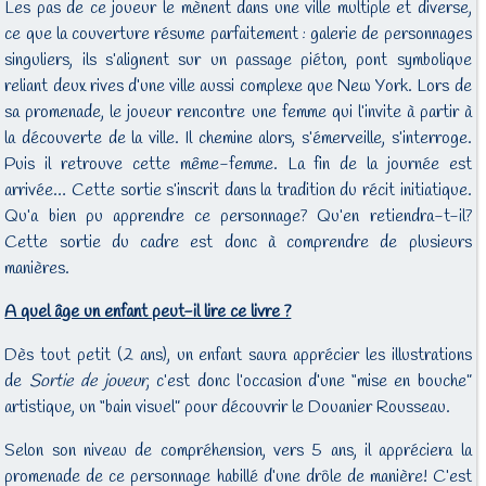
Les pas de ce joueur le mènent dans une ville multiple et diverse,
ce que la couverture résume parfaitement : galerie de personnages
singuliers, ils s’alignent sur un passage piéton, pont symbolique
reliant deux rives d’une ville aussi complexe que New York. Lors de
sa promenade, le joueur rencontre une femme qui l’invite à partir à
la découverte de la ville. Il chemine alors, s’émerveille, s’interroge.
Puis il retrouve cette même-femme. La fin de la journée est
arrivée… Cette sortie s’inscrit dans la tradition du récit initiatique.
Qu’a bien pu apprendre ce personnage? Qu’en retiendra-t-il?
Cette sortie du cadre est donc à comprendre de plusieurs
manières.
A quel âge un enfant peut-il lire ce livre ?
Dès tout petit (2 ans), un enfant saura apprécier les illustrations
de
Sortie de joueur
, c’est donc l’occasion d’une “mise en bouche”
artistique, un “bain visuel” pour découvrir le Douanier Rousseau.
Selon son niveau de compréhension, vers 5 ans, il appréciera la
promenade de ce personnage habillé d’une drôle de manière! C’est