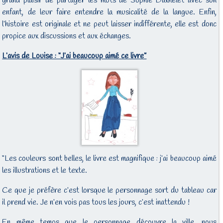
grand plaisir de partager les mots de Sophie Daxhelet avec son
enfant, de leur faire entendre la musicalité de la langue. Enfin,
l’histoire est originale et ne peut laisser indifférente, elle est donc
propice aux discussions et aux échanges.
L’avis de Louise : “J’ai beaucoup aimé ce livre”
“Les couleurs sont belles, le livre est magnifique : j’ai beaucoup aimé
les illustrations et le texte.
Ce que je préfère c’est lorsque le personnage sort du tableau car
il prend vie. Je n’en vois pas tous les jours, c’est inattendu !
En même temps que le personnage découvre la ville, nous