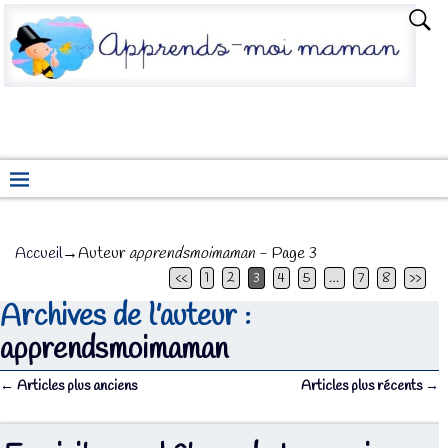
Accueil
→Auteur
apprendsmoimaman
- Page 3
<<
1
2
3
4
5
…
7
8
>>
Archives de l’auteur :
apprendsmoimaman
←
Articles plus anciens
Articles plus récents
→
Navigation des articles