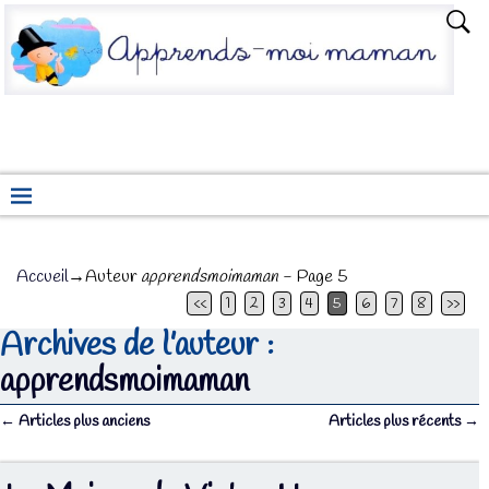
Accueil
→Auteur
apprendsmoimaman
- Page 5
<<
1
2
3
4
5
6
7
8
>>
Archives de l’auteur :
apprendsmoimaman
←
Articles plus anciens
Articles plus récents
→
Navigation des articles