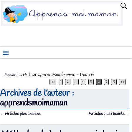
Accueil
→Auteur
apprendsmoimaman
- Page 6
<<
1
2
…
4
5
6
7
8
>>
Archives de l’auteur :
apprendsmoimaman
←
Articles plus anciens
Articles plus récents
→
Navigation des articles