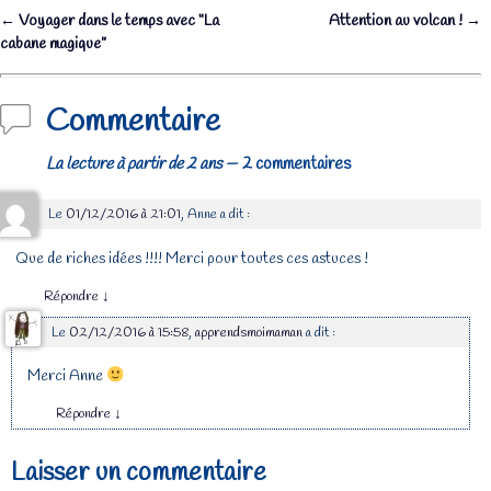
←
Voyager dans le temps avec “La
Attention au volcan !
→
Navigation des articles
cabane magique”
Commentaire
La lecture à partir de 2 ans
— 2 commentaires
Le
01/12/2016 à 21:01
,
Anne
a dit :
Que de riches idées !!!! Merci pour toutes ces astuces !
Répondre
↓
Le
02/12/2016 à 15:58
,
apprendsmoimaman
a dit :
Merci Anne
Répondre
↓
Laisser un commentaire