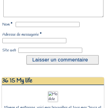
*
Nom
*
Adresse de messagerie
Site web
36 15 My life
Maman et maîtresse, voici mes trouvailles et tous mes "trucs et